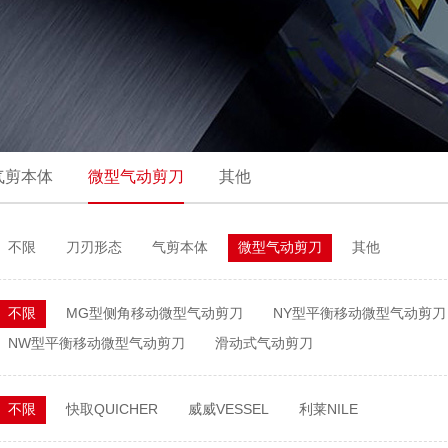
气剪本体
微型气动剪刀
其他
不限
刀刃形态
气剪本体
微型气动剪刀
其他
不限
MG型侧角移动微型气动剪刀
NY型平衡移动微型气动剪刀
NW型平衡移动微型气动剪刀
滑动式气动剪刀
不限
快取QUICHER
威威VESSEL
利莱NILE