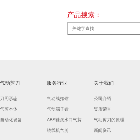
产品搜索：
气动剪刀
服务行业
关于我们
刀刃形态
气动线扣钳
公司介绍
气剪本体
气动端子钳
资质荣誉
自动化设备
ABS鞋跟水口气剪
气动剪刀的原理
绕线机气剪
新闻资讯