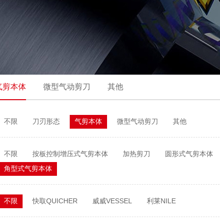
气剪本体
微型气动剪刀
其他
不限
刀刃形态
气剪本体
微型气动剪刀
其他
不限
按板控制增压式气剪本体
加热剪刀
圆形式气剪本体
角型式气剪本体
不限
快取QUICHER
威威VESSEL
利莱NILE