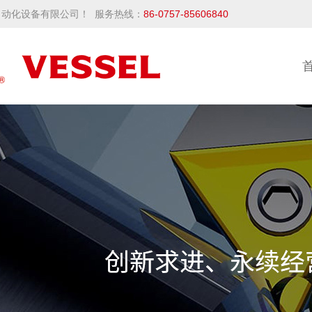
动化设备有限公司！ 服务热线：
86-0757-85606840