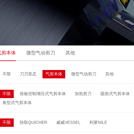
气剪本体
微型气动剪刀
其他
不限
刀刃形态
气剪本体
微型气动剪刀
其他
不限
按板控制增压式气剪本体
加热剪刀
圆形式气剪本体
角型式气剪本体
不限
快取QUICHER
威威VESSEL
利莱NILE