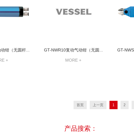
动动钳（无圆杆...
GT-NWR10复动气动钳（无圆...
GT-NW
E +
MORE +
首页
上一页
1
2
产品搜索：