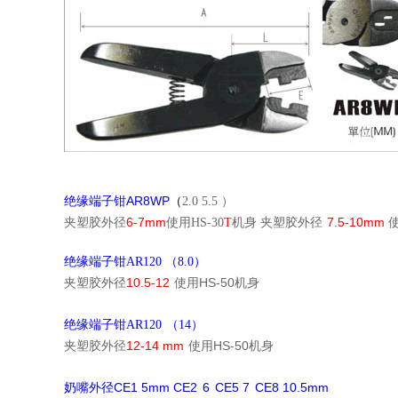
AR8WP
绝缘端子钳
（
2.0 5.5
）
6-7mm
7.5-10mm
夹
塑胶外径
使用
HS-30
T
机身
夹
塑胶外径
绝缘端子钳
AR120
（
8.0
）
10.5-12
HS-50
夹
塑胶外径
使用
机身
绝缘端子钳
AR120
（
14
）
12-14 mm
HS-50
夹
塑胶外径
使用
机身
CE1 5mm CE2
6
CE5 7
CE8 10.5mm
奶嘴外径