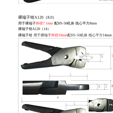
裸端子钳
A120（8.0）
用于裸端子
外径
7.1mm
配
HS-50
机身
线心平方
8mm
裸端子钳
A120
（
14
）
裸端子钳
用于裸端子
外径
10mm
配
HS-50
机身
线心平方
14mm