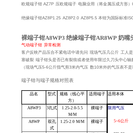
AZ7P
欧规端子钳
压欧规端子
电脑业用（将金属压成方形）
AZ8P1.25
AZ8P2.0
AZ8P5.5
IS
绝缘端子钳
本钳为国际标准
裸端子钳
A8WP3
绝缘端子钳
AR8WP
奶嘴
气动端子钳
异常检测
客户反映产品压合不紧电话
中请先问
现场气压几公斤
工人是
塞破裂
端子钳头是否已有裂痕或者使用年限过久刀头中心轴
5-6
3
10
（现场气压
公斤指气剪
米内气压
数
米外的气压表不是
端子钳与端子规格对照表
品名
型式
规格（线心平
适用端子
适用本体
方）
A8WP3
3
孔式
1.25-2.0-5.5
裸端子
限用气压
M/M
5~6
公斤
A8WP
双孔
1.25-2.0
M/M
裸端子
式