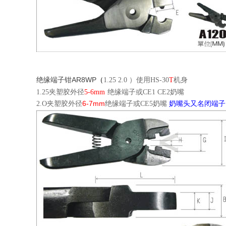
AR8WP
绝缘端子钳
（
1.25 2.0
）使用
HS-30
T
机身
1.25
夹
塑胶外径
5-6mm
绝缘端子或
CE1 CE2
奶嘴
6-7mm
2.O
夹
塑胶外径
绝缘端子或
CE5
奶嘴
奶嘴头又名闭端子