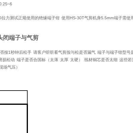
0.25~6
O
HS-30T
5.5mm
拉力测试正规使用的绝缘端子钳
使用
气剪机身
端子需使
头闭端子与气剪
1
否按
秒钟后松手
请客户听听看气剪按与松是否漏气
端子与端子钳型号
磨损松动
端子是否合国标（太薄
太厚
太硬）
线材铜芯是否太细
这些若
现场气压）