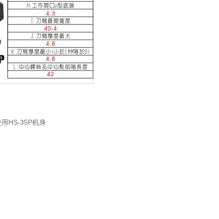
HS-35P
使用
机身