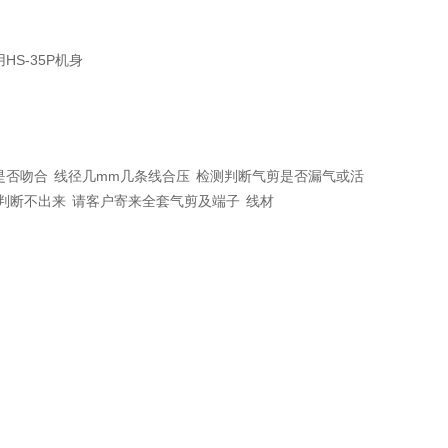
HS-35P
用
机身
mm
是否吻合
线径几
几条线合压
检测判断气剪是否漏气或活
判断不出来
请客户寄来全套气剪及端子
线材