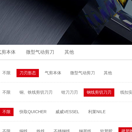
气剪本体
微型气动剪刀
其他
不限
刀刃形态
气剪本体
微型气动剪刀
其他
不限
铜、铁线剪切刀刃
钳刀刀刃
钢线剪切刀刃
线扣
不限
快取QUICHER
威威VESSEL
利莱NILE
不限
铜线
铁线
不锈钢线
钢琴线
软塑胶
硬塑