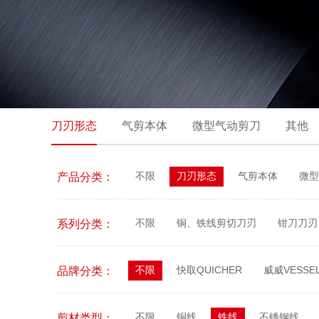
刀刃形态
气剪本体
微型气动剪刀
其他
不限
刀刃形态
气剪本体
微型
产品分类：
不限
铜、铁线剪切刀刃
钳刀刀刃
系列分类：
不限
快取QUICHER
威威VESSE
品牌分类：
不限
铜线
铁线
不锈钢线
剪材类型：