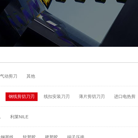
气动剪刀
其他
钢线剪切刀刃
线扣安装刀刃
薄片剪切刀刃
进口电热剪
L
利莱NILE
钢琴线
软塑胶
硬塑胶
端子压接