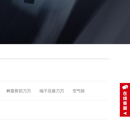
树脂剪切刀刃
端子压接刀刃
空气钳