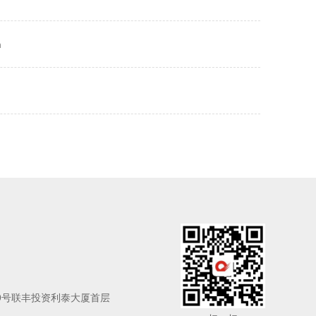
m
9号联丰投资利泰大厦首层