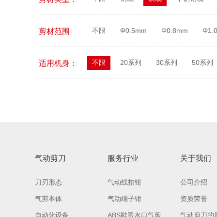
不限
Φ0.5mm
Φ0.8mm
Φ1.
剪材范围
不限
20系列
30系列
50系列
适用机身：
气动剪刀
服务行业
关于我们
刀刃形态
气动线扣钳
公司介绍
气剪本体
气动端子钳
资质荣誉
自动化设备
ABS鞋跟水口气剪
气动剪刀的