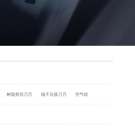
树脂剪切刀刃
端子压接刀刃
空气钳