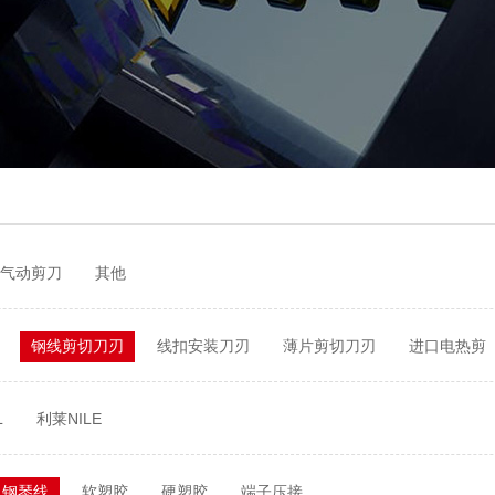
气动剪刀
其他
钢线剪切刀刃
线扣安装刀刃
薄片剪切刀刃
进口电热剪
L
利莱NILE
钢琴线
软塑胶
硬塑胶
端子压接