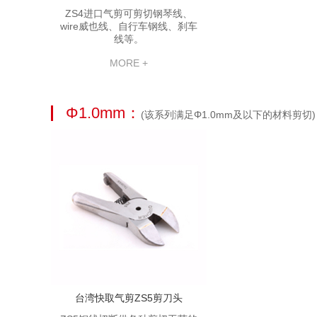
ZS4进口气剪可剪切钢琴线、
wire威也线、自行车钢线、刹车
线等。
MORE +
Φ1.0mm：
(该系列满足Φ1.0mm及以下的材料剪切)
台湾快取气剪ZS5剪刀头