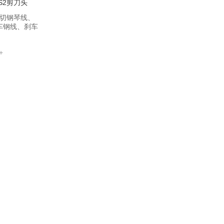
S2剪刀头
剪切钢琴线、
行车钢线、刹车
+