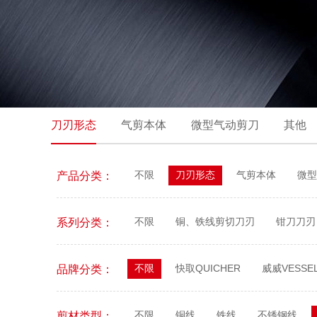
刀刃形态
气剪本体
微型气动剪刀
其他
不限
刀刃形态
气剪本体
微型
产品分类：
不限
铜、铁线剪切刀刃
钳刀刀刃
系列分类：
不限
快取QUICHER
威威VESSE
品牌分类：
不限
铜线
铁线
不锈钢线
剪材类型：