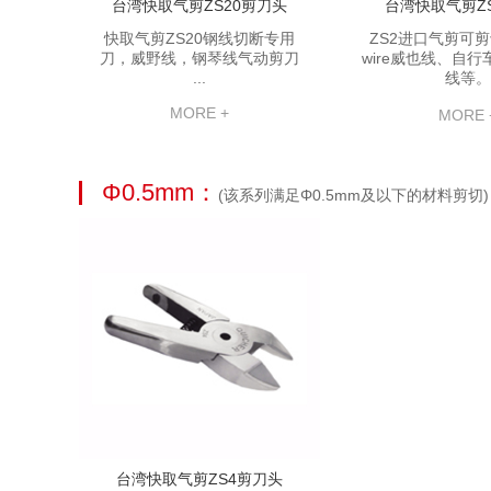
台湾快取气剪ZS20剪刀头
台湾快取气剪Z
快取气剪ZS20钢线切断专用
ZS2进口气剪可
刀，威野线，钢琴线气动剪刀
wire威也线、自
...
线等。
MORE +
MORE 
Φ0.5mm：
(该系列满足Φ0.5mm及以下的材料剪切)
台湾快取气剪ZS4剪刀头