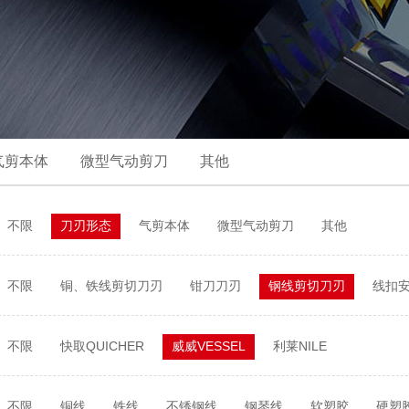
气剪本体
微型气动剪刀
其他
不限
刀刃形态
气剪本体
微型气动剪刀
其他
不限
铜、铁线剪切刀刃
钳刀刀刃
钢线剪切刀刃
线扣
不限
快取QUICHER
威威VESSEL
利莱NILE
不限
铜线
铁线
不锈钢线
钢琴线
软塑胶
硬塑