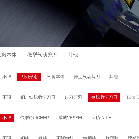
气剪本体
微型气动剪刀
其他
不限
刀刃形态
气剪本体
微型气动剪刀
其他
不限
铜、铁线剪切刀刃
钳刀刀刃
钢线剪切刀刃
线扣
不限
快取QUICHER
威威VESSEL
利莱NILE
不限
铜线
铁线
不锈钢线
钢琴线
软塑胶
硬塑